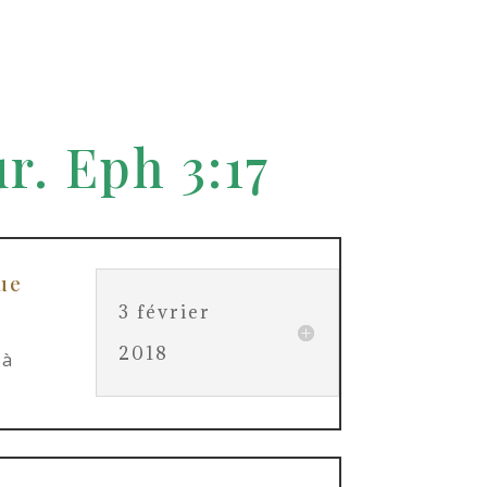
r. Eph 3:17
ue
3 février
2018
 à